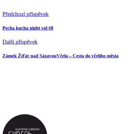
Předchozí příspěvek
Pecha kucha night vol #8
Další příspěvek
Zámek Žďár nad Sázavou‎Včela – Cesta do včelího města