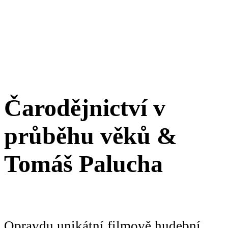
Čarodějnictví v
průběhu věků &
Tomáš Palucha
Opravdu unikátní filmově hudební