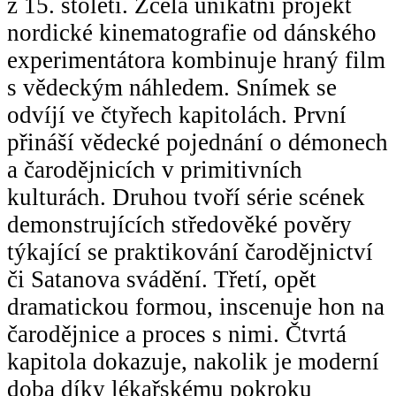
z 15. století. Zcela unikátní projekt
nordické kinematografie od dánského
experimentátora kombinuje hraný film
s vědeckým náhledem. Snímek se
odvíjí ve čtyřech kapitolách. První
přináší vědecké pojednání o démonech
a čarodějnicích v primitivních
kulturách. Druhou tvoří série scének
demonstrujících středověké pověry
týkající se praktikování čarodějnictví
či Satanova svádění. Třetí, opět
dramatickou formou, inscenuje hon na
čarodějnice a proces s nimi. Čtvrtá
kapitola dokazuje, nakolik je moderní
doba díky lékařskému pokroku