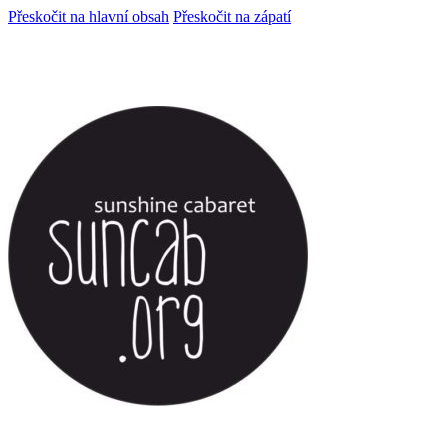
Přeskočit na hlavní obsah
Přeskočit na zápatí