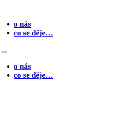
o nás
co se děje…
o nás
co se děje…