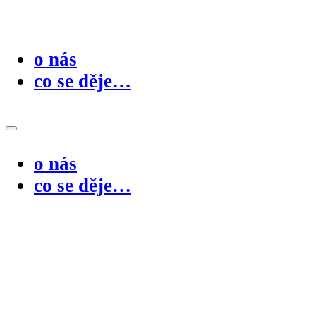
o nás
co se děje…
o nás
co se děje…