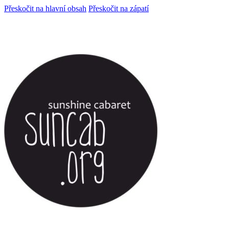
Přeskočit na hlavní obsah
Přeskočit na zápatí